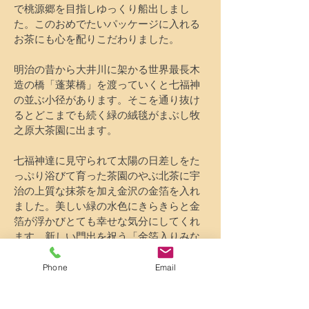
で桃源郷を目指しゆっくり船出しまし
た。このおめでたいパッケージに入れる
お茶にも心を配りこだわりました。
明治の昔から大井川に架かる世界最長木
造の橋「蓬莱橋」を渡っていくと七福神
の並ぶ小径があります。そこを通り抜け
るとどこまでも続く緑の絨毯がまぶし牧
之原大茶園に出ます。
​七福神達に見守られて太陽の日差しをた
っぷり浴びて育った茶園のやぶ北茶に宇
治の上質な抹茶を加え金沢の金箔を入れ
ました。美しい緑の水色にきらきらと金
箔が浮かびとても幸せな気分にしてくれ
ます。新しい門出を祝う「金箔入りみな
と横浜七福茶」は皆様に幸運を運んで来
る様にとの願いを込めて作り上げた唯一
Phone
Email
の縁起茶です。