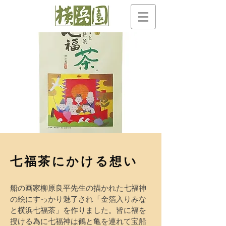
七福茶にかける想い
船の画家柳原良平先生の描かれた七福神
の絵にすっかり魅了され「金箔入りみな
と横浜七福茶」を作りました。皆に福を
授ける為に七福神は鶴と亀を連れて宝船